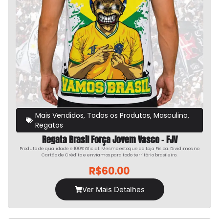
Mais Vendidos
,
Todos os Produtos
,
Masculino
,
Regatas
Regata Brasil Força Jovem Vasco – FJV
Produto de qualidade e 100% Oficial. Mesmo estoque da Loja Física. Dividimos no
Cartão de Crédito e enviamos para todo território brasileiro.
R$
60.00
Ver Mais Detalhes