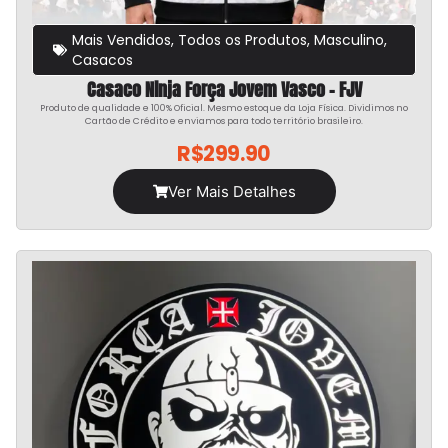
Mais Vendidos
,
Todos os Produtos
,
Masculino
,
Casacos
Casaco Ninja Força Jovem Vasco – FJV
Produto de qualidade e 100% Oficial. Mesmo estoque da Loja Física. Dividimos no
Cartão de Crédito e enviamos para todo território brasileiro.
R$
299.90
Ver Mais Detalhes