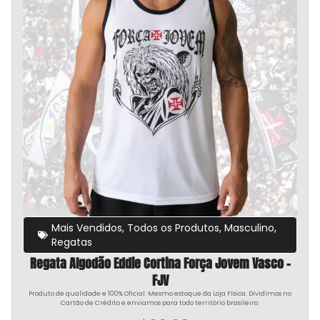
Mais Vendidos
,
Todos os Produtos
,
Masculino
,
Regatas
Regata Algodão Eddie Cortina Força Jovem Vasco –
FJV
Produto de qualidade e 100% Oficial. Mesmo estoque da Loja Física. Dividimos no
Cartão de Crédito e enviamos para todo território brasileiro.