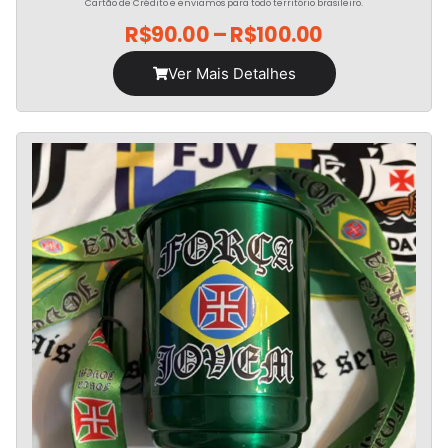
Cartão de Crédito e enviamos para todo território brasileiro.
R$
90.00
–
R$
100.00
Ver Mais Detalhes