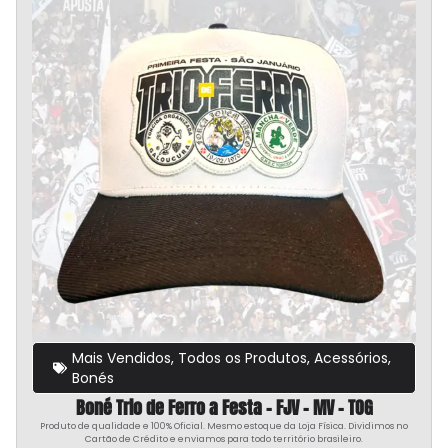
Mais Vendidos
,
Todos os Produtos
,
Acessórios
,
Bonés
Boné Trio de Ferro a Festa – FJV – MV – TOG
Produto de qualidade e 100% Oficial. Mesmo estoque da Loja Física. Dividimos no
Cartão de Crédito e enviamos para todo território brasileiro.