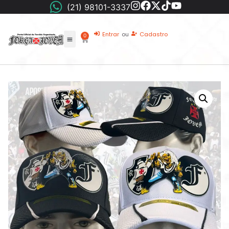
(21) 98101-3337
Entrar
ou
Cadastro
0