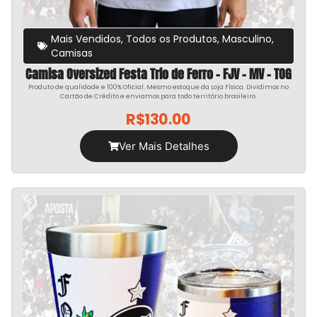
Mais Vendidos
,
Todos os Produtos
,
Masculino
,
Camisas
Camisa Oversized Festa Trio de Ferro – FJV – MV – TOG
Produto de qualidade e 100% Oficial. Mesmo estoque da Loja Física. Dividimos no
Cartão de Crédito e enviamos para todo território brasileiro.
R$
130.00
Ver Mais Detalhes