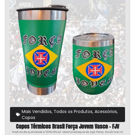
Mais Vendidos
,
Todos os Produtos
,
Acessórios
,
Copos
Copos Térmicos Brasil Força Jovem Vasco – FJV
Produto de qualidade e 100% Oficial. Mesmo estoque da Loja Física. Dividimos no