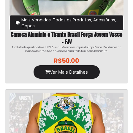
Mais Vendidos
,
Todos os Produtos
,
Acessórios
,
Copos
Caneca Alumínio e Tirante Brasil Força Jovem Vasco
– FJV
Produto de qualidade e 100% Oficial. Mesmo estoque da Loja Física. Dividimos no
Cartão de Crédito e enviamos para todo território brasileiro.
R$
50.00
Ver Mais Detalhes