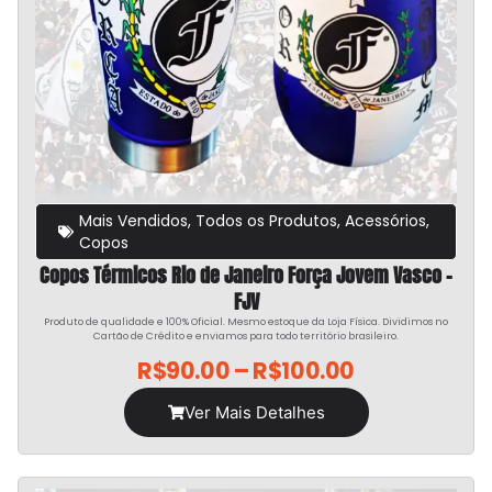
Mais Vendidos
,
Todos os Produtos
,
Acessórios
,
Copos
Copos Térmicos Rio de Janeiro Força Jovem Vasco –
FJV
Produto de qualidade e 100% Oficial. Mesmo estoque da Loja Física. Dividimos no
Cartão de Crédito e enviamos para todo território brasileiro.
R$
90.00
–
R$
100.00
Ver Mais Detalhes