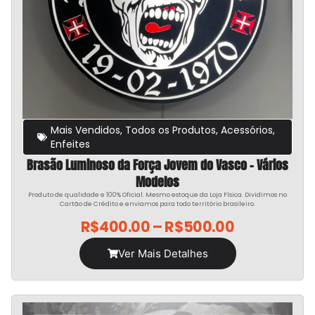
Mais Vendidos
,
Todos os Produtos
,
Acessórios
,
Enfeites
Brasão Luminoso da Força Jovem do Vasco – Vários
Modelos
Produto de qualidade e 100% Oficial. Mesmo estoque da Loja Física. Dividimos no
Cartão de Crédito e enviamos para todo território brasileiro.
R$
400.00
–
R$
500.00
Ver Mais Detalhes