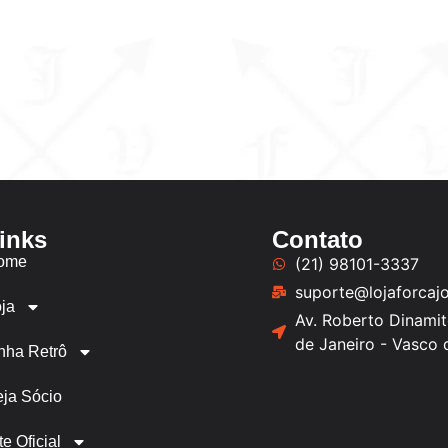
inks
Contato
ome
(21) 98101-3337
suporte@lojaforcaj
ja
Av. Roberto Dinamit
de Janeiro - Vasco
nha Retrô
ja Sócio
te Oficial