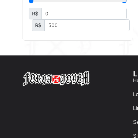
R$
R$
L
H
Lo
Li
Se
Si