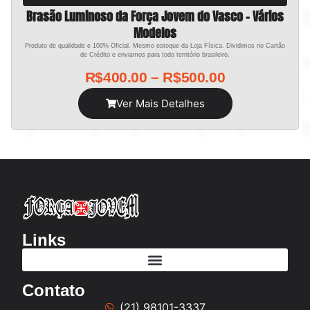
Brasão Luminoso da Força Jovem do Vasco – Vários
Modelos
Produto de qualidade e 100% Oficial. Mesmo estoque da Loja Física. Dividimos no Cartão
de Crédito e enviamos para todo território brasileiro.
R$
400.00
–
R$
500.00
Ver Mais Detalhes
Links
Contato
(21) 98101-3337