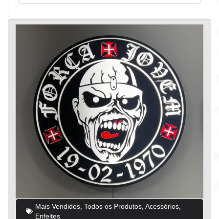
Mais Vendidos
,
Todos os Produtos
,
Acessórios
,
Enfeites