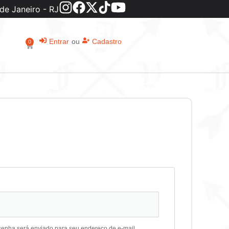
de Janeiro - RJ
Entrar
ou
Cadastro
0
senha será enviado para seu endereço de e-mail.