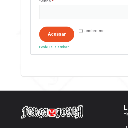
Senha
*
Lembre-me
Acessar
Perdeu sua senha?
L
H
Lo