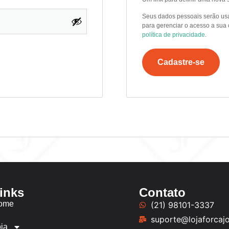
Seus dados pessoais serão usad
para gerenciar o acesso a sua 
política de privacidade
.
Cadastre-se
inks
Contato
ome
(21) 98101-3337
suporte@lojaforcaj
ja