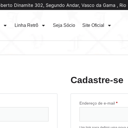
oberto Dinamite 302, Segundo Andar, Vasco da Gama , Rio 
Linha Retrô
Seja Sócio
Site Oficial
Cadastre-se
Endereço de e-mail
*
Um link para definir uma nova 