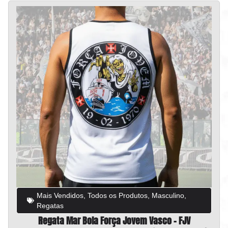
Mais Vendidos
,
Todos os Produtos
,
Masculino
,
Regatas
Regata Mar Bola Força Jovem Vasco – FJV