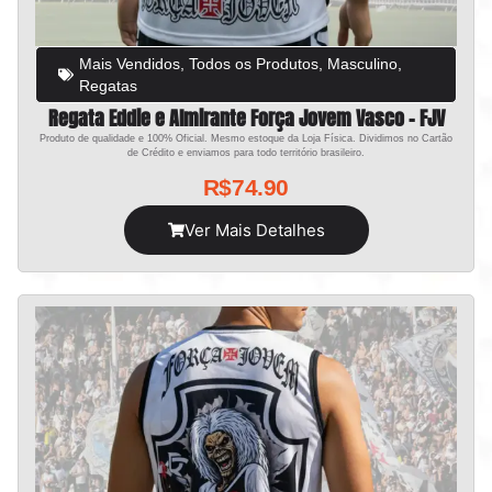
Mais Vendidos
,
Todos os Produtos
,
Masculino
,
Regatas
Regata Eddie e Almirante Força Jovem Vasco – FJV
Produto de qualidade e 100% Oficial. Mesmo estoque da Loja Física. Dividimos no Cartão
de Crédito e enviamos para todo território brasileiro.
R$
74.90
Ver Mais Detalhes