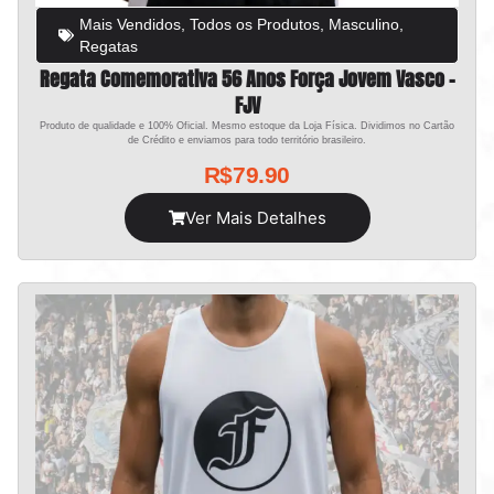
Mais Vendidos
,
Todos os Produtos
,
Masculino
,
Regatas
Regata Comemorativa 56 Anos Força Jovem Vasco –
FJV
Produto de qualidade e 100% Oficial. Mesmo estoque da Loja Física. Dividimos no Cartão
de Crédito e enviamos para todo território brasileiro.
R$
79.90
Ver Mais Detalhes