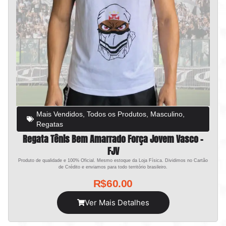
Mais Vendidos
,
Todos os Produtos
,
Masculino
,
Regatas
Regata Tênis Bem Amarrado Força Jovem Vasco –
FJV
Produto de qualidade e 100% Oficial. Mesmo estoque da Loja Física. Dividimos no Cartão
de Crédito e enviamos para todo território brasileiro.
R$
60.00
Ver Mais Detalhes