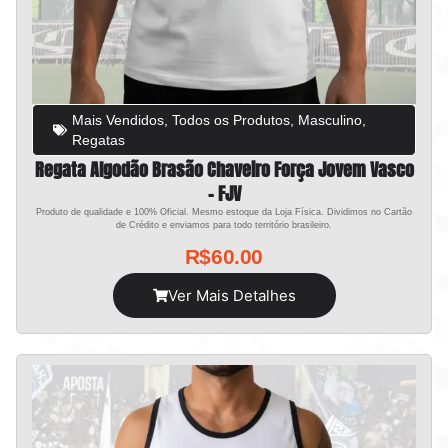
Mais Vendidos
,
Todos os Produtos
,
Masculino
,
Regatas
Regata Algodão Brasão Chaveiro Força Jovem Vasco
– FJV
Produto de qualidade e 100% Oficial. Mesmo estoque da Loja Física. Dividimos no Cartão
de Crédito e enviamos para todo território brasileiro.
R$
60.00
Ver Mais Detalhes