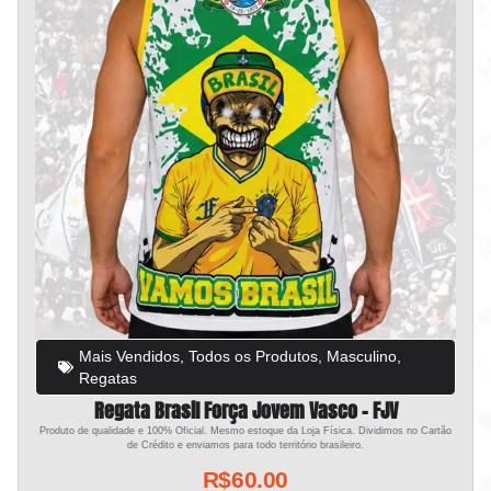
Mais Vendidos
,
Todos os Produtos
,
Masculino
,
Regatas
Regata Brasil Força Jovem Vasco – FJV
Produto de qualidade e 100% Oficial. Mesmo estoque da Loja Física. Dividimos no Cartão
de Crédito e enviamos para todo território brasileiro.
R$
60.00