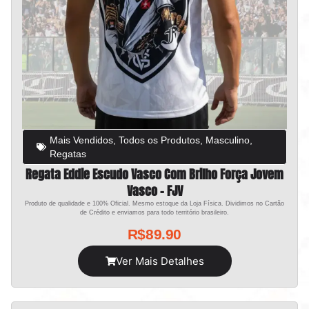
Mais Vendidos
,
Todos os Produtos
,
Masculino
,
Regatas
Regata Eddie Escudo Vasco Com Brilho Força Jovem
Vasco – FJV
Produto de qualidade e 100% Oficial. Mesmo estoque da Loja Física. Dividimos no Cartão
de Crédito e enviamos para todo território brasileiro.
R$
89.90
Ver Mais Detalhes