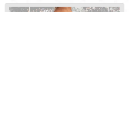
Mais Vendidos
,
Todos os Produtos
,
Masculino
,
Regatas
Regata Trio de Ferro Força Jovem – Mancha Verde –