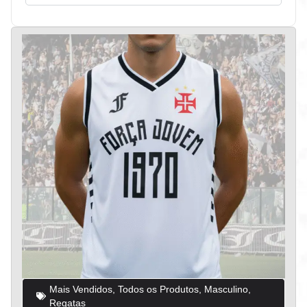
Mais Vendidos
,
Todos os Produtos
,
Masculino
,
Regatas