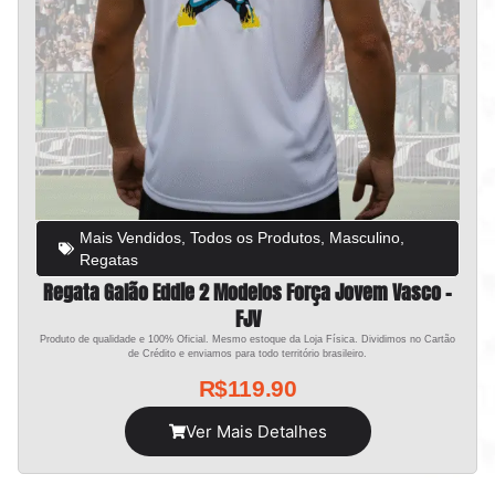
Mais Vendidos
,
Todos os Produtos
,
Masculino
,
Regatas
Regata Galão Eddie 2 Modelos Força Jovem Vasco –
FJV
Produto de qualidade e 100% Oficial. Mesmo estoque da Loja Física. Dividimos no Cartão
de Crédito e enviamos para todo território brasileiro.
R$
119.90
Ver Mais Detalhes