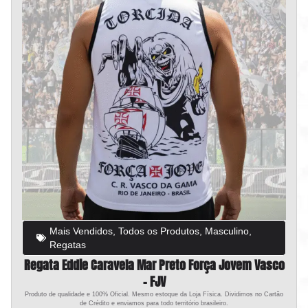
Mais Vendidos
,
Todos os Produtos
,
Masculino
,
Regatas
Regata Eddie Caravela Mar Preto Força Jovem Vasco
– FJV
Produto de qualidade e 100% Oficial. Mesmo estoque da Loja Física. Dividimos no Cartão
de Crédito e enviamos para todo território brasileiro.