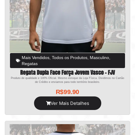
Mais Vendidos
,
Todos os Produtos
,
Masculino
,
Regatas
Regata Dupla Face Força Jovem Vasco – FJV
Produto de qualidade e 100% Oficial. Mesmo estoque da Loja Física. Dividimos no Cartão
de Crédito e enviamos para todo território brasileiro.
R$
99.90
Ver Mais Detalhes