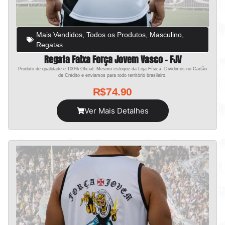
Mais Vendidos
,
Todos os Produtos
,
Masculino
,
Regatas
Regata Faixa Força Jovem Vasco – FJV
Produto de qualidade e 100% Oficial. Mesmo estoque da Loja Física. Dividimos no Cartão
de Crédito e enviamos para todo território brasileiro.
R$
74.90
Ver Mais Detalhes