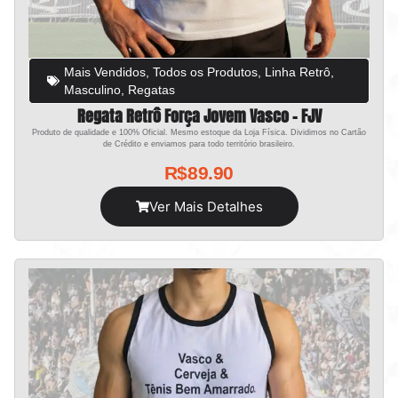
Mais Vendidos
,
Todos os Produtos
,
Linha Retrô
,
Masculino
,
Regatas
Regata Retrô Força Jovem Vasco – FJV
Produto de qualidade e 100% Oficial. Mesmo estoque da Loja Física. Dividimos no Cartão
de Crédito e enviamos para todo território brasileiro.
R$
89.90
Ver Mais Detalhes