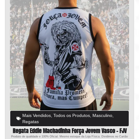
Mais Vendidos
,
Todos os Produtos
,
Masculino
,
Regatas
Regata Eddie Machadinha Força Jovem Vasco – FJV
Produto de qualidade e 100% Oficial. Mesmo estoque da Loja Física. Dividimos no Cartão