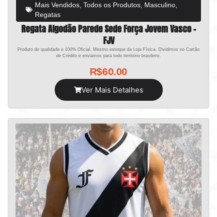
Mais Vendidos
,
Todos os Produtos
,
Masculino
,
Regatas
Regata Algodão Parede Sede Força Jovem Vasco –
FJV
Produto de qualidade e 100% Oficial. Mesmo estoque da Loja Física. Dividimos no Cartão
de Crédito e enviamos para todo território brasileiro.
R$
60.00
Ver Mais Detalhes