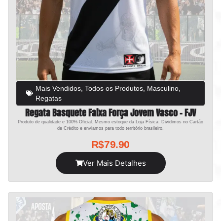
Mais Vendidos
,
Todos os Produtos
,
Masculino
,
Regatas
Regata Basquete Faixa Força Jovem Vasco – FJV
Produto de qualidade e 100% Oficial. Mesmo estoque da Loja Física. Dividimos no Cartão
de Crédito e enviamos para todo território brasileiro.
R$
79.90
Ver Mais Detalhes