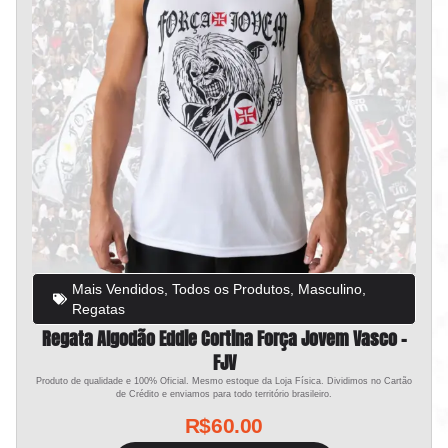
Mais Vendidos
,
Todos os Produtos
,
Masculino
,
Regatas
Regata Algodão Eddie Cortina Força Jovem Vasco –
FJV
Produto de qualidade e 100% Oficial. Mesmo estoque da Loja Física. Dividimos no Cartão
de Crédito e enviamos para todo território brasileiro.
R$
60.00