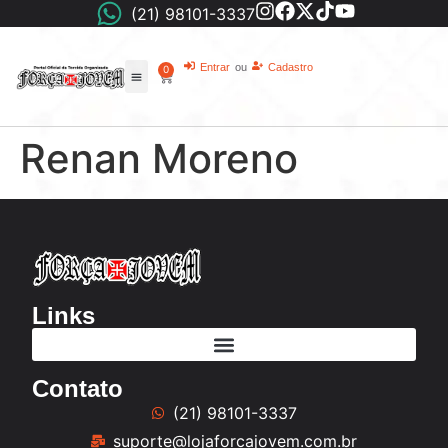
(21) 98101-3337
Entrar
ou
Cadastro
0
Renan Moreno
Links
Contato
(21) 98101-3337
suporte@lojaforcajovem.com.br