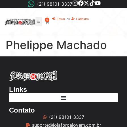
(21) 98101-3337
Entrar
ou
Cadastro
0
Phelippe Machado
Links
Contato
(21) 98101-3337
suporte@lojaforcajovem.com.br