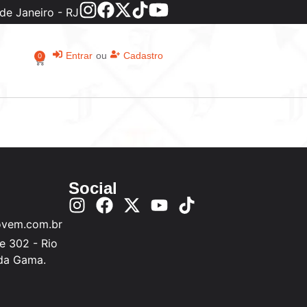
de Janeiro - RJ
Entrar
ou
Cadastro
0
Social
ovem.com.br
e 302 - Rio
 da Gama.