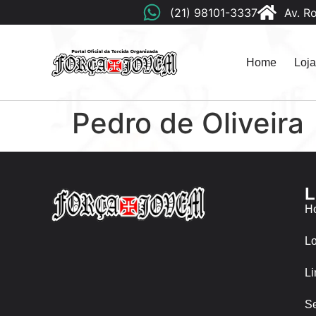
(21) 98101-3337
Av. R
Home
Loja
Pedro de Oliveira
L
H
Lo
Li
Se