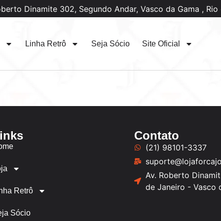
oberto Dinamite 302, Segundo Andar, Vasco da Gama , Rio 
Linha Retrô
Seja Sócio
Site Oficial
inks
Contato
ome
(21) 98101-3337
suporte@lojaforcaj
ja
Av. Roberto Dinamit
de Janeiro - Vasco
nha Retrô
ja Sócio