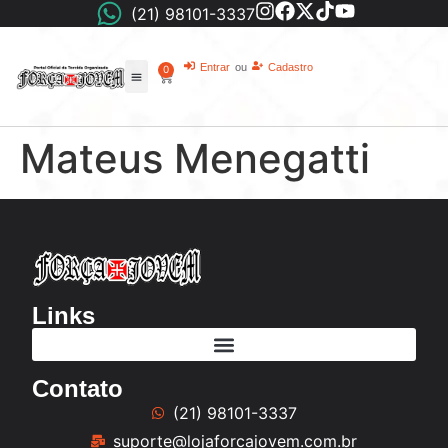
(21) 98101-3337
Entrar
ou
Cadastro
0
Mateus Menegatti
Links
Contato
(21) 98101-3337
suporte@lojaforcajovem.com.br