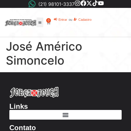
(21) 98101-3337
Entrar
ou
Cadastro
0
José Américo
Simoncelo
Links
Contato